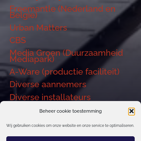
Freemantle (Nederland en
Belgie)
Urban Matters
CBS
Media Groen (Duurzaamheid
Mediapark)
A-Ware (productie faciliteit)
Diverse aannemers
Diverse installateurs
Beheer cookie toestemming
Wij gebruiken cookies om onze website en onze service te optimaliseren.