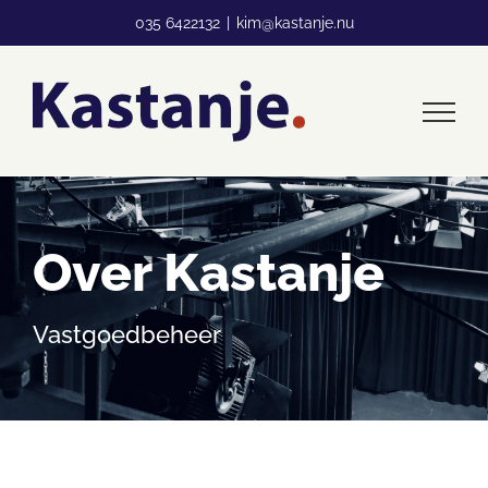
Ga
035 6422132
|
kim@kastanje.nu
naar
inhoud
Over Kastanje
Vastgoedbeheer