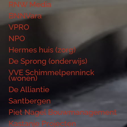
RNW Media
BNNVara
VPRO
NPO
Hermes huis (zorg)
De Sprong (onderwijs)
VVE Schimmelpenninck
(wonen)
De Alliantie
Santbergen
Piet Nagel Bouwmanagement
Kastanje Projecten