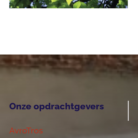
Onze opdrachtgevers
AvroTros