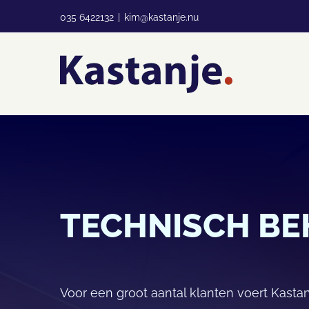
Ga
035 6422132
|
kim@kastanje.nu
naar
inhoud
TECHNISCH BE
Voor een groot aantal klanten voert Kast