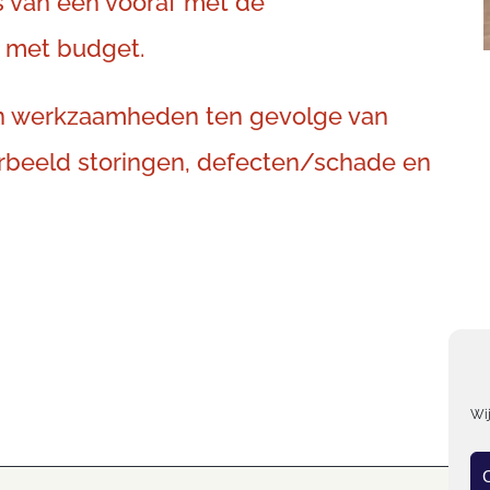
 van een vooraf met de
 met budget.
an werkzaamheden ten gevolge van
orbeeld storingen, defecten/schade en
Wij