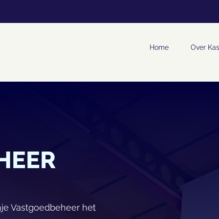
Home
Over Kas
HEER
anje Vastgoedbeheer het