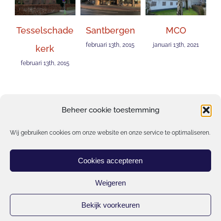
Tesselschade
Santbergen
MCO
1
februari 13th, 2015
januari 13th, 2021
j
kerk
februari 13th, 2015
Beheer cookie toestemming
Wij gebruiken cookies om onze website en onze service te optimaliseren.
Cookies accepteren
Weigeren
© Copyright 2021 | Kastanje Vastgoedbeheer bv | Alle rechten
Bekijk voorkeuren
voorbehouden | Websitebeheer door
MCM WEBSITES