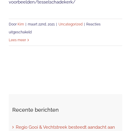
voorbeelden/tesselschadekerk/
Door
Kim
|
maart 22nd, 2021
|
Uncategorized
|
Reacties
voor
uitgeschakeld
Regio
Lees meer
Gooi
&
Vechtstreek
besteedt
aandacht
aan
duurzame
ontwikkelingen..
Recente berichten
Regio Gooi & Vechtstreek besteedt aandacht aan