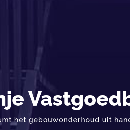
nje Vastgoed
emt het gebouwonderhoud uit han