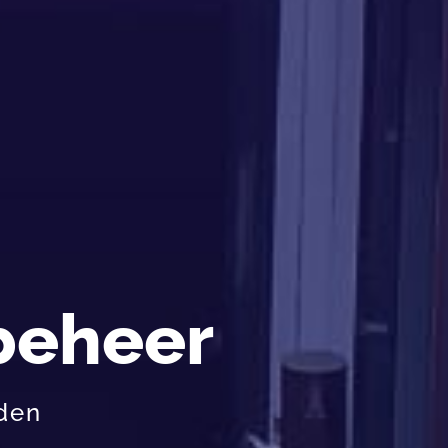
beheer
den